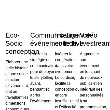
Éco-
Communication
Intelligence
Vidéo
Socio
événementielle
collective
livestrea
conception
Penser la
Intégrer la
Augmenter
stratégie de
coopération
son
Élaborer une
communication
dans votre
événement
belle histoire
pour déployer
événement.
en touchant
et une solide
le storytelling
Le co-design
de nouveaux
structure
avant,
facilite la
publics et en
d'événement,
pendant et
conception ou
intégrant des
tout en
après
encore
personnalités
travaillant les
l'événement.
insuffle l'utilité
à sa
dimensions
et l'efficacité
programmation,
économiques,